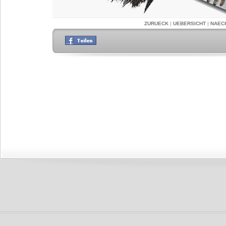
ZURUECK
|
UEBERSICHT
|
NAEC