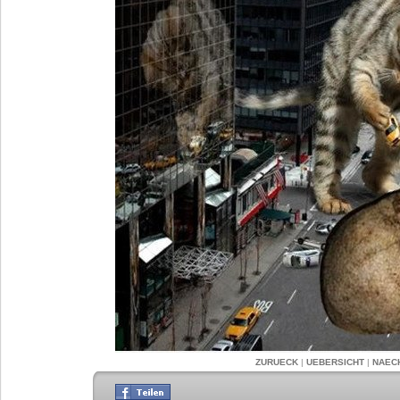
ZURUECK
|
UEBERSICHT
|
NAEC