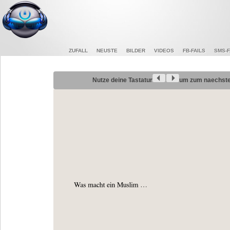
ZUFALL
NEUSTE
BILDER
VIDEOS
FB-FAILS
SMS-F
Nutze deine Tastatur
um zum naechsten