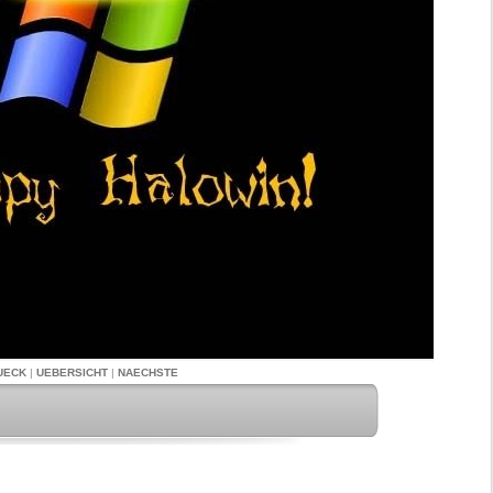
UECK
|
UEBERSICHT
|
NAECHSTE