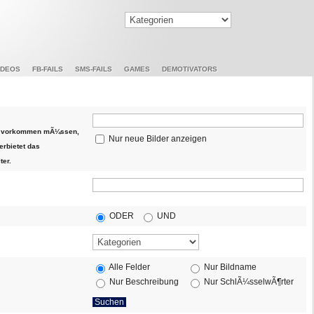
IDEOS
FB-FAILS
SMS-FAILS
GAMES
DEMOTIVATORS
die vorkommen mÃ¼ssen,
Nur neue Bilder anzeigen
erbietet das
ter.
ODER
UND
Alle Felder
Nur Bildname
Nur Beschreibung
Nur SchlÃ¼sselwÃ¶rter