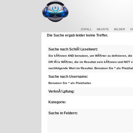
ZUFALL
NEUSTE
BILDER
V
Die Suche ergab leider keine Treffer.
Suche nach SchlÃ¼sselwort:
Sie kÃ¶nnen AND benutzen, um WÃ¶rter zu definieren, 
OR fÃ¼r WÃ¶rter, die im Resultat sein kÃ¶nnen und NOT v
nachfolgende Wort im Resultat. Benutzen Sie * als Platzhal
Suche nach Username:
Benutzen Sie * als Platzhalter.
VerknÃ¼pfung:
Kategorie:
Suche in Feldern: