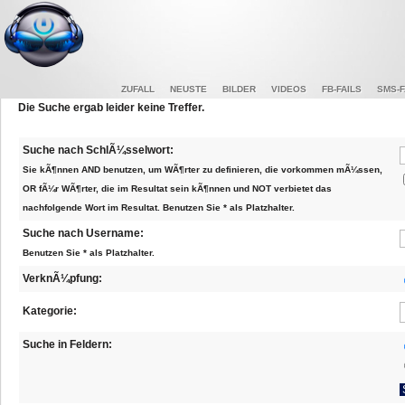
ZUFALL
NEUSTE
BILDER
VIDEOS
FB-FAILS
SMS-F
Die Suche ergab leider keine Treffer.
Suche nach SchlÃ¼sselwort:
Sie kÃ¶nnen AND benutzen, um WÃ¶rter zu definieren, die vorkommen mÃ¼ssen,
OR fÃ¼r WÃ¶rter, die im Resultat sein kÃ¶nnen und NOT verbietet das
nachfolgende Wort im Resultat. Benutzen Sie * als Platzhalter.
Suche nach Username:
Benutzen Sie * als Platzhalter.
VerknÃ¼pfung:
Kategorie:
Suche in Feldern: