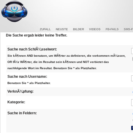
ZUFALL
NEUSTE
BILDER
VIDEOS
FB-FAILS
SMS-F
Die Suche ergab leider keine Treffer.
Suche nach SchlÃ¼sselwort:
Sie kÃ¶nnen AND benutzen, um WÃ¶rter zu definieren, die vorkommen mÃ¼ssen,
OR fÃ¼r WÃ¶rter, die im Resultat sein kÃ¶nnen und NOT verbietet das
nachfolgende Wort im Resultat. Benutzen Sie * als Platzhalter.
Suche nach Username:
Benutzen Sie * als Platzhalter.
VerknÃ¼pfung:
Kategorie:
Suche in Feldern: