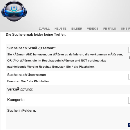
ZUFALL
NEUSTE
BILDER
VIDEOS
FB-FAILS
SMS-F
Die Suche ergab leider keine Treffer.
Suche nach SchlÃ¼sselwort:
Sie kÃ¶nnen AND benutzen, um WÃ¶rter zu definieren, die vorkommen mÃ¼ssen,
OR fÃ¼r WÃ¶rter, die im Resultat sein kÃ¶nnen und NOT verbietet das
nachfolgende Wort im Resultat. Benutzen Sie * als Platzhalter.
Suche nach Username:
Benutzen Sie * als Platzhalter.
VerknÃ¼pfung:
Kategorie:
Suche in Feldern: