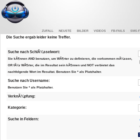
ZUFALL
NEUSTE
BILDER
VIDEOS
FB-FAILS
SMS-F
Die Suche ergab leider keine Treffer.
Suche nach SchlÃ¼sselwort:
Sie kÃ¶nnen AND benutzen, um WÃ¶rter zu definieren, die vorkommen mÃ¼ssen,
OR fÃ¼r WÃ¶rter, die im Resultat sein kÃ¶nnen und NOT verbietet das
nachfolgende Wort im Resultat. Benutzen Sie * als Platzhalter.
Suche nach Username:
Benutzen Sie * als Platzhalter.
VerknÃ¼pfung:
Kategorie:
Suche in Feldern: