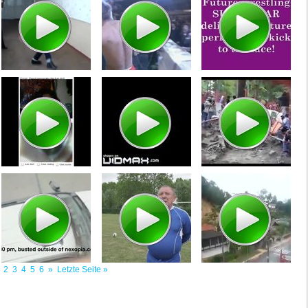
2
3
4
5
6
»
Letzte Seite »