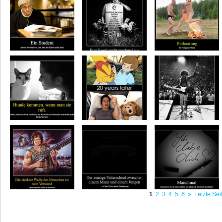
1
2
3
4
5
6
»
Letzte Sei