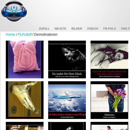
ZUFALL
NEUSTE
BILDER
VIDEOS
FB-FAILS
SMS-F
Home
/
FUNstuff
/ Demotivatoren