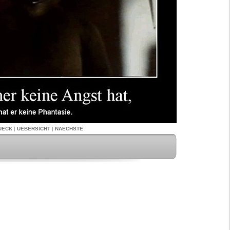
UECK
|
UEBERSICHT
|
NAECHSTE