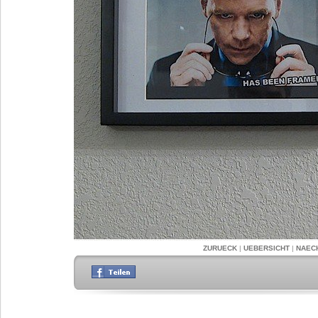
ZURUECK
|
UEBERSICHT
|
NAEC