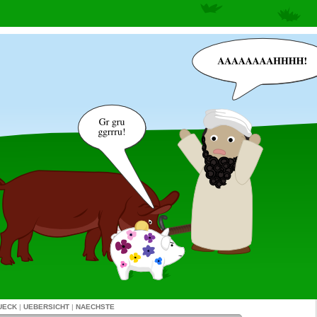
UECK
|
UEBERSICHT
|
NAECHSTE